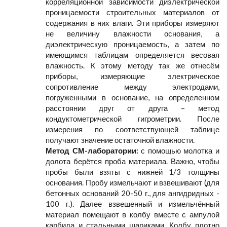
корреляционной зависимости диэлектрической
проницаемости строительных материалов от
содержания в них влаги. Эти приборы измеряют
не величину влажности основания, а
диэлектрическую проницаемость, а затем по
имеющимся таблицам определяется весовая
влажность. К этому методу так же отнесём
приборы, измеряющие электрическое
сопротивление между электродами,
погруженными в основание, на определенном
расстоянии друг от друга – метод
кондуктометрической гигрометрии. После
измерения по соответствующей таблице
получают значение остаточной влажности.
Метод СМ-лаборатории:
с помощью молотка и
долота берётся проба материала. Важно, чтобы
пробы были взяты с нижней 1/3 толщины
основания. Пробу измельчают и взвешивают (для
бетонных оснований 20-50 г., для ангидридных -
100 г.). Далее взвешенный и измельчённый
материал помещают в колбу вместе с ампулой
карбида и стальными шариками. Колбу плотно