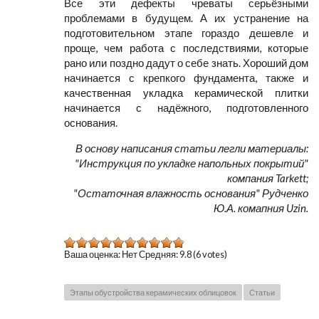
Все эти дефекты чреваты серьёзными
проблемами в будущем. А их устранение на
подготовительном этапе гораздо дешевле и
проще, чем работа с последствиями, которые
рано или поздно дадут о себе знать. Хороший дом
начинается с крепкого фундамента, также и
качественная укладка керамической плитки
начинается с надёжного, подготовленного
основания.
В основу написания статьи легли материалы:
"Инструкция по укладке напольных покрытий"
компания Tarkett;
"Остаточная влажность основания" Рудченко
Ю.А. комапния Uzin.
Ваша оценка:
Нет
Средняя:
9.8
(
6
votes)
Этапы обустройства керамических облицовок
Статьи