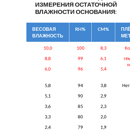
ИЗМЕРЕНИЯ ОСТАТОЧНОЙ
ВЛАЖНОСТИ ОСНОВАНИЯ:
ВЕСОВАЯ
RH%
CM%
ПЛ
ВЛАЖНОСТЬ
МЕ
10,0
100
8,3
Ко
8,8
99
6,1
тё
н
6,0
96
5,4
5,8
94
3,8
Нет
5,1
90
2,9
3,6
85
2,3
3,3
80
2,0
2,4
79
1,9