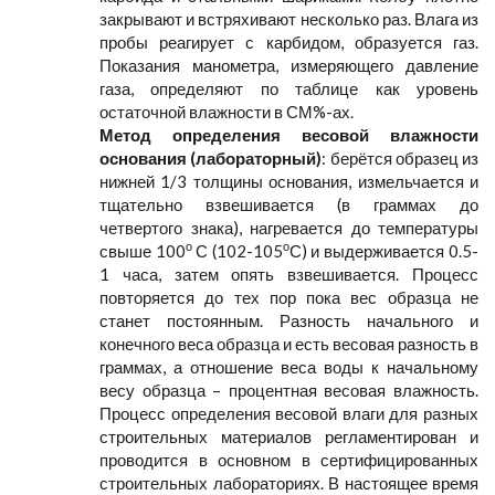
закрывают и встряхивают несколько раз. Влага из
пробы реагирует с карбидом, образуется газ.
Показания манометра, измеряющего давление
газа, определяют по таблице как уровень
остаточной влажности в СМ%-ах.
Метод определения весовой влажности
основания (лабораторный)
: берётся образец из
нижней 1/3 толщины основания, измельчается и
тщательно взвешивается (в граммах до
четвертого знака), нагревается до температуры
о
о
свыше 100
С (102-105
С) и выдерживается 0.5-
1 часа, затем опять взвешивается. Процесс
повторяется до тех пор пока вес образца не
станет постоянным. Разность начального и
конечного веса образца и есть весовая разность в
граммах, а отношение веса воды к начальному
весу образца – процентная весовая влажность.
Процесс определения весовой влаги для разных
строительных материалов регламентирован и
проводится в основном в сертифицированных
строительных лабораториях. В настоящее время