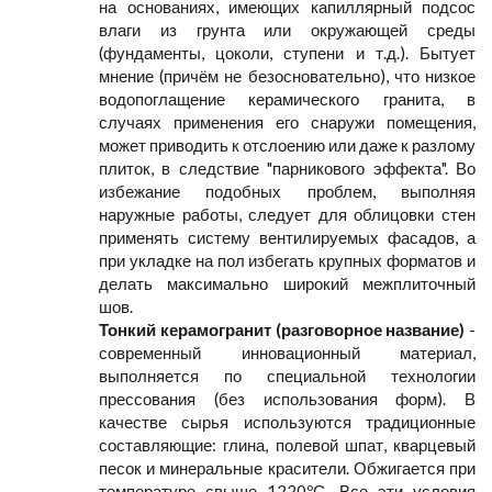
на основаниях, имеющих капиллярный подсос
влаги из грунта или окружающей среды
(фундаменты, цоколи, ступени и т.д.). Бытует
мнение (причём не безосновательно), что низкое
водопоглащение керамического гранита, в
случаях применения его снаружи помещения,
может приводить к отслоению или даже к разлому
плиток, в следствие "парникового эффекта". Во
избежание подобных проблем, выполняя
наружные работы, следует для облицовки стен
применять систему вентилируемых фасадов, а
при укладке на пол избегать крупных форматов и
делать максимально широкий межплиточный
шов.
Тонкий керамогранит (разговорное название)
-
современный инновационный материал,
выполняется по специальной технологии
прессования (без использования форм). В
качестве сырья используются традиционные
составляющие: глина, полевой шпат, кварцевый
песок и минеральные красители. Обжигается при
температуре свыше 1220ºС. Все эти условия