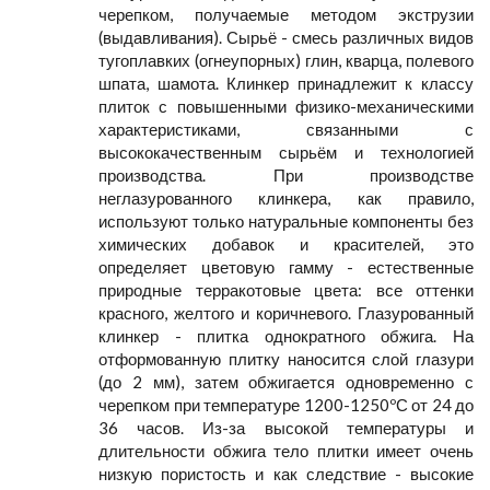
черепком, получаемые методом экструзии
(выдавливания). Сырьё - смесь различных видов
тугоплавких (огнеупорных) глин, кварца, полевого
шпата, шамота. Клинкер принадлежит к классу
плиток с повышенными физико-механическими
характеристиками, связанными с
высококачественным сырьём и технологией
производства. При производстве
неглазурованного клинкера, как правило,
используют только натуральные компоненты без
химических добавок и красителей, это
определяет цветовую гамму - естественные
природные терракотовые цвета: все оттенки
красного, желтого и коричневого. Глазурованный
клинкер - плитка однократного обжига. На
отформованную плитку наносится слой глазури
(до 2 мм), затем обжигается одновременно с
черепком при температуре 1200-1250ºС от 24 до
36 часов. Из-за высокой температуры и
длительности обжига тело плитки имеет очень
низкую пористость и как следствие - высокие