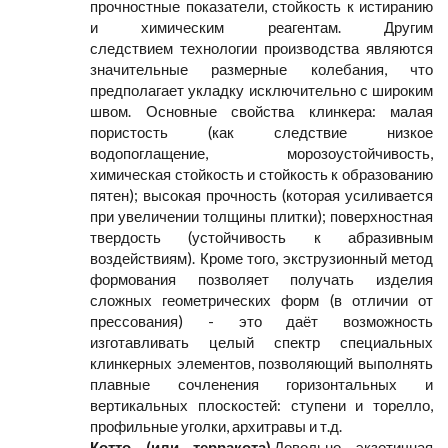
прочностные показатели, стойкость к истиранию
и химическим реагентам. Другим
следствием технологии производства являются
значительные размерные колебания, что
предполагает укладку исключительно с широким
швом. Основные свойства клинкера: малая
пористость (как следствие низкое
водопоглащение, морозоустойчивость,
химическая стойкость и стойкость к образованию
пятен); высокая прочность (которая усиливается
при увеличении толщины плитки); поверхностная
твердость (устойчивость к абразивным
воздействиям). Кроме того, экструзионный метод
формования позволяет получать изделия
сложных геометрических форм (в отличии от
прессования) - это даёт возможность
изготавливать целый спектр специальных
клинкерных элементов, позволяющий выполнять
плавные сочленения горизонтальных и
вертикальных плоскостей: ступени и торелло,
профильные уголки, архитравы и т.д.
Котто (или терракота).
Довольно экзотичная