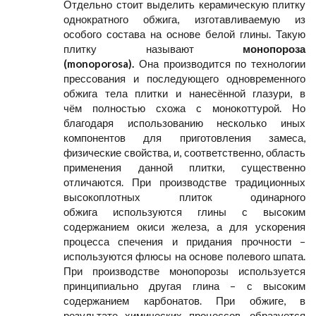
Отдельно стоит выделить керамическую плитку
однократного обжига, изготавливаемую из
особого состава на основе белой глины. Такую
плитку называют
монопороза
(monoporosa).
Она производится по технологии
прессования и последующего одновременного
обжига тела плитки и нанесённой глазури, в
чём полностью схожа с монокоттурой. Но
благодаря использованию несколько иных
компонентов для приготовления замеса,
физические свойства, и, соответственно, область
применения данной плитки, существенно
отличаются. При производстве традиционных
высокоплотных плиток одинарного
обжига используются глины с высоким
содержанием окиси железа, а для ускорения
процесса спечения и придания прочности –
используются флюсы на основе полевого шпата.
При производстве монопорозы используется
принципиально другая глина – с высоким
содержанием карбонатов. При обжиге, в
результате химических процессов, образуется