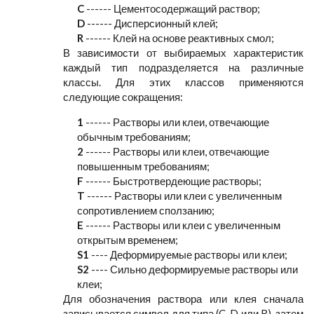
C
------ Цементосодержащий раствор;
D
------ Дисперсионный клей;
R
------ Клей на основе реактивных смол;
В зависимости от выбираемых характеристик
каждый тип подразделяется на различные
классы. Для этих классов применяются
следующие сокращения:
1
------ Растворы или клеи, отвечающие
обычным требованиям;
2
------ Растворы или клеи, отвечающие
повышенным требованиям;
F
------ Быстротвердеющие растворы;
T
------ Растворы или клеи с увеличенным
сопротивлением сползанию;
E
------ Растворы или клеи с увеличенным
открытым временем;
S1
---- Деформируемые растворы или клеи;
S2
---- Сильно деформируемые растворы или
клеи;
Для обозначения раствора или клея сначала
записывается символ для типа (C, D или R), затем