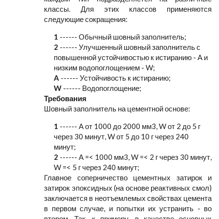
классы. Для этих классов применяются
следующие сокращения:
1
------ Обычный шовный заполнитель;
2
------ Улучшенный шовный заполнитель с
повышенной устойчивостью к истиранию - A и
низким водопоглощением - W;
A
------ Устойчивость к истиранию;
W
------ Водопоглощение;
Требования
Шовный заполнитель на цементной основе:
1
------ A от 1000 до 2000 мм3, W от 2 до 5 г
через 30 минут, W от 5 до 10 г через 240
минут;
2
------ A =< 1000 мм3, W =< 2 г через 30 минут,
W =< 5 г через 240 минут;
Главное соперничество цементных затирок и
затирок эпоксидных (на основе реактивных смол)
заключается в неотъемлемых свойствах цемента
в первом случае, и попытки их устранить - во
втором. Так, к примеру, в качестве основных