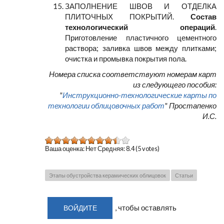
ЗАПОЛНЕНИЕ ШВОВ И ОТДЕЛКА
ПЛИТОЧНЫХ ПОКРЫТИЙ.
Состав
технологический операций
.
Приготовление пластичного цементного
раствора; заливка швов между плитками;
очистка и промывка покрытия пола.
Номера списка соответствуют номерам карт
из следующего пособия:
"
Инструкционно-технологические карты по
технологии облицовочных работ
" Простапенко
И.С.
Ваша оценка:
Нет
Средняя:
8.4
(
5
votes)
Этапы обустройства керамических облицовок
Статьи
, чтобы оставлять
ВОЙДИТЕ