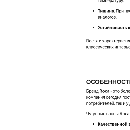
температуру.
Тишина
. При н
аналогов.
Устойчивость 
Все эти характерист
классических интерье
ОСОБЕННОСТИ
Бренд
Roca
- это бол
компания сегодня пос
потребителей, так и у
Чугунные ванны Roca
Качественной