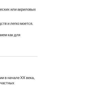
ических или акриловых
ств и легко моется.
ием как для
ии в начале XX века,
 частных