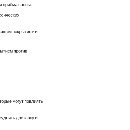
я приёма ванны.
ассических
ьзящим покрытием и
рытием против
оторые могут повлиять
руднить доставку и