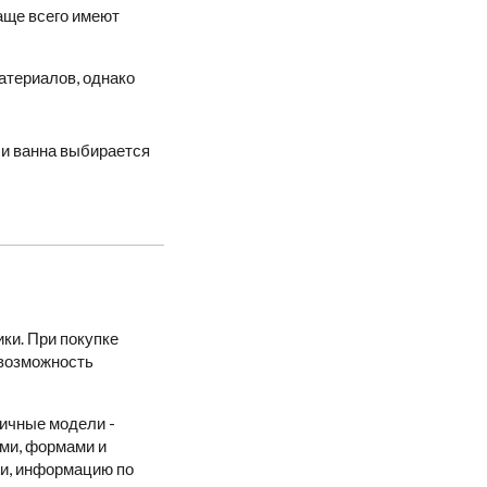
чаще всего имеют
материалов, однако
и ванна выбирается
ки. При покупке
 возможность
личные модели -
ами, формами и
ки, информацию по