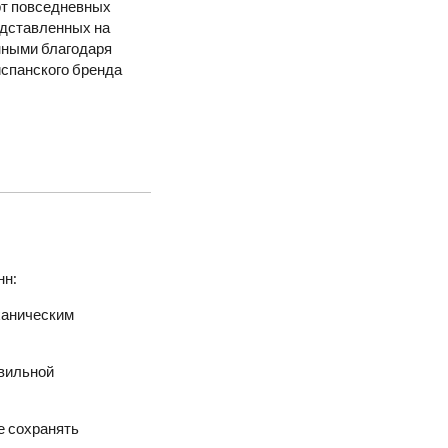
орт повседневных
едставленных на
нными благодаря
испанского бренда
нн:
еханическим
авильной
е сохранять