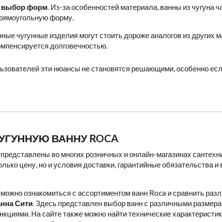
 выбор форм
. Из-за особенностей материала, ванны из чугуна 
рямоугольную форму.
нные чугунные изделия могут стоить дороже аналогов из других 
омпенсируется долговечностью.
ьзователей эти нюансы не становятся решающими, особенно есл
ЧУГУННУЮ ВАННУ ROCA
представлены во многих розничных и онлайн-магазинах сантехни
олько цену, но и условия доставки, гарантийные обязательства и
е можно ознакомиться с ассортиментом ванн Roca и сравнить раз
анна Сити
. Здесь представлен выбор ванн с различными размер
кциями. На сайте также можно найти технические характеристи