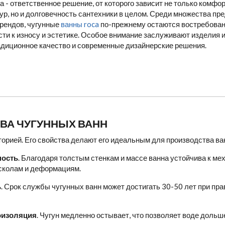
 - ответственное решение, от которого зависит не только комф
ур, но и долговечность сантехники в целом. Среди множества пр
брендов, чугунные
ванны roca
по-прежнему остаются востребова
сти к износу и эстетике. Особое внимание заслуживают изделия 
адиционное качество и современные дизайнерские решения.
ВА ЧУГУННЫХ ВАНН
сторией. Его свойства делают его идеальным для производства ва
ность
. Благодаря толстым стенкам и массе ванна устойчива к м
сколам и деформациям.
ь
. Срок службы чугунных ванн может достигать 30-50 лет при пр
оизоляция
. Чугун медленно остывает, что позволяет воде дольш