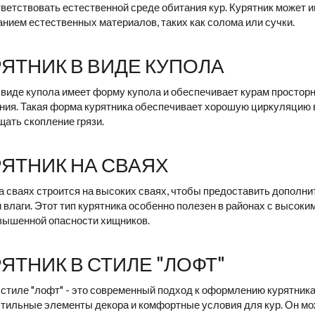
ветствовать естественной среде обитания кур. Курятник может и
нием естественных материалов, таких как солома или сучки.
УРЯТНИК В ВИДЕ КУПОЛА
 виде купола имеет форму купола и обеспечивает курам простор
ия. Такая форма курятника обеспечивает хорошую циркуляцию в
ать скопление грязи.
УРЯТНИК НА СВАЯХ
а сваях строится на высоких сваях, чтобы предоставить дополн
 влаги. Этот тип курятника особенно полезен в районах с высок
овышенной опасности хищников.
УРЯТНИК В СТИЛЕ "ЛОФТ"
 стиле "лофт" - это современный подход к оформлению курятника
тильные элементы декора и комфортные условия для кур. Он мо