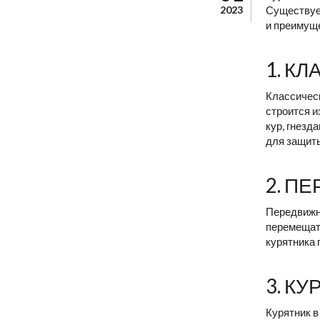
2023
Существует
и преимущ
1. К
Классическ
строится и
кур, гнезд
для защиты
2. П
Передвижно
перемещать
курятника 
3. К
Курятник в