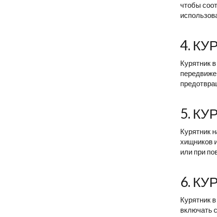
чтобы соот
использова
4. К
Курятник в
передвижен
предотвращ
5. К
Курятник н
хищников и
или при п
6. К
Курятник в
включать с