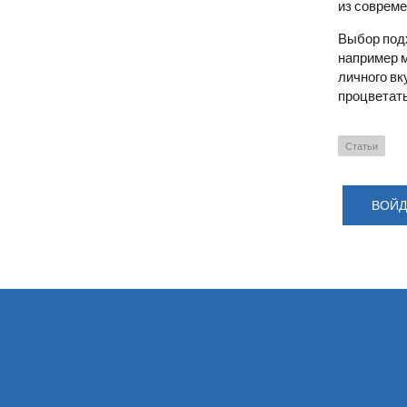
из совреме
Выбор подх
например 
личного вк
процветать
Статьи
ВОЙД