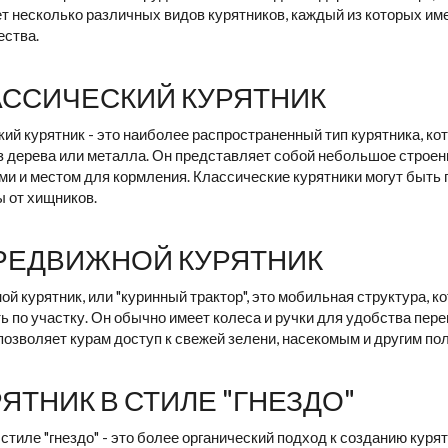
 несколько различных видов курятников, каждый из которых им
ества.
ЛАССИЧЕСКИЙ КУРЯТНИК
ий курятник - это наиболее распространенный тип курятника, к
з дерева или металла. Он представляет собой небольшое строен
ами и местом для кормления. Классические курятники могут быть
 от хищников.
ЕРЕДВИЖНОЙ КУРЯТНИК
й курятник, или "куринный трактор", это мобильная структура, 
 по участку. Он обычно имеет колеса и ручки для удобства пере
позволяет курам доступ к свежей зелени, насекомым и другим по
УРЯТНИК В СТИЛЕ "ГНЕЗДО"
 стиле "гнездо" - это более органический подход к созданию курят