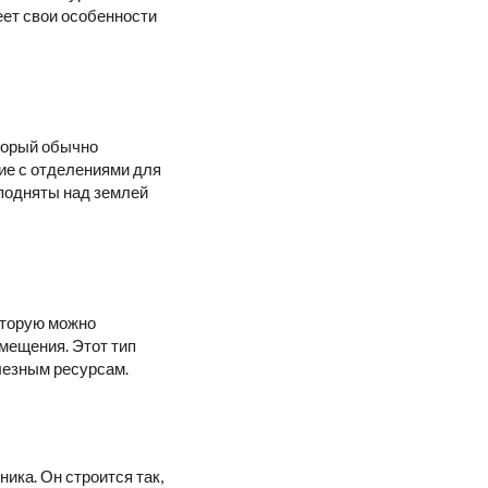
еет свои особенности
оторый обычно
ие с отделениями для
 подняты над землей
которую можно
мещения. Этот тип
лезным ресурсам.
ника. Он строится так,