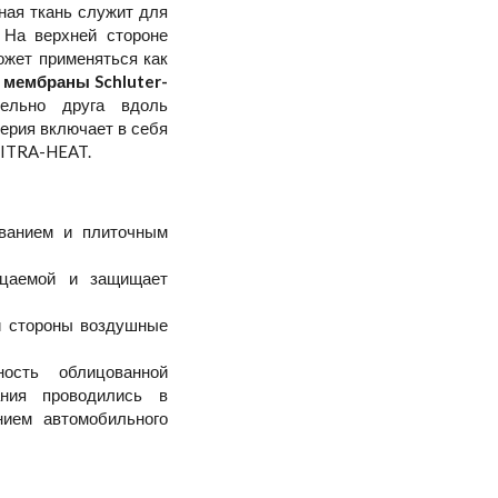
ная ткань служит для
 На верхней стороне
ожет применяться как
 мембраны Schluter-
тельно друга вдоль
Серия включает в себя
DITRA-HEAT.
ованием и плиточным
ицаемой и защищает
ей стороны воздушные
ность облицованной
ания проводились в
нием автомобильного