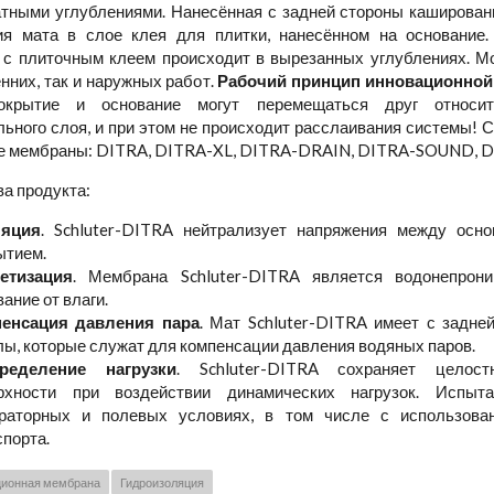
атными углублениями. Нанесённая с задней стороны каширован
ия мата в слое клея для плитки, нанесённом на основание.
 с плиточным клеем происходит в вырезанных углублениях. М
нних, так и наружных работ.
Рабочий принцип инновационной
окрытие и основание могут перемещаться друг относи
ьного слоя, и при этом не происходит расслаивания системы! 
 мембраны: DITRA, DITRA-XL, DITRA-DRAIN, DITRA-SOUND, 
а продукта:
ляция
. Schluter-DITRA нейтрализует напряжения между осн
ытием.
етизация
. Мембрана Schluter-DITRA является водонепрон
ание от влаги.
енсация давления пара
. Мат Schluter-DITRA имеет с задн
лы, которые служат для компенсации давления водяных паров.
ределение нагрузки
. Schluter-DITRA сохраняет целост
рхности при воздействии динамических нагрузок. Испыт
раторных и полевых условиях, в том числе с использова
спорта.
ционная мембрана
Гидроизоляция