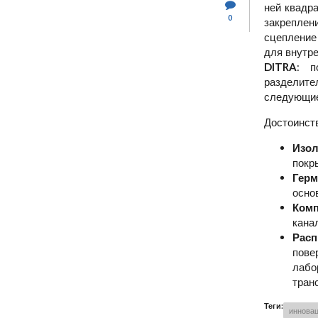
ней квадр
0
закреплен
сцепление
для внутре
DITRA
: п
разделител
следующие
Достоинств
Изо
покр
Герм
основ
Комп
кана
Расп
пове
лабо
тран
Теги:
иннова