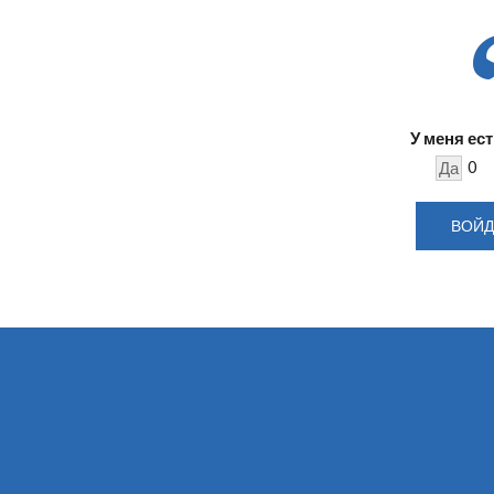
У меня ес
0
Да
ВОЙД