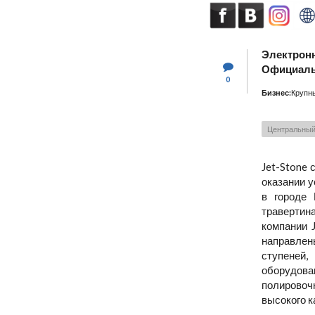
Электронн
Официаль
0
Бизнес:
Крупн
Центральны
Jet-Stone 
оказании у
в городе 
травертин
компании 
направлен
ступеней,
оборудова
полировоч
высокого к