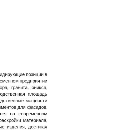
 лидирующие позиции в
временном предприятии
а, гранита, оникса,
водственная площадь
водственные мощности
ементов для фасадов,
ится на современном
раскройки материала,
ые изделия, достигая