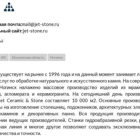
ая почта:
mail@jet-stone.ru
ный сайт:
jet-stone.ru
ый
й ФО
Московская область
Ногинск
существует на рынке c 1996 года и на данный момент занимает
слуг по обработке натурального и искусственного камня. На со
Ногинск налажено массовое производство изделий из мрамор
а, агломерата и керамогранита. На сегодняшний день произ
Jet Ceramic & Stone составляет 10 000 м2. Основные произ
ы на изготовление столешниц, подоконников, архитектурных эл
 каминов и декоративных панно. Вся продукция производ
нии ведущих производителей. Станки гидроабразивной резки, 
ная линия и многое другое позволяют создавать эксклюзивн
ачества и точности.