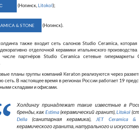
(Ногинск,
Litokol
);
С
(Ногинск).
RAMICA & STONE
холдинга также входит сеть салонов Studio Ceramica, которая
 декоративно отделочной керамики итальянского производства
 числе партнёров Studio Ceramica сетевые гипермаркеты
.
овые планы группы компаний Keraton реализуются через разв
ю сеть. В настоящее время в регионах России работает 19 пред
нными складами и офисами.
Холдингу принадлежат такие известные в Ро
бренды, как
Estima
(керамический гранит),
Litokol
(ст
Della
(санитарная керамика),
JET Ceramica & 
керамического гранита, натурального и искусствен