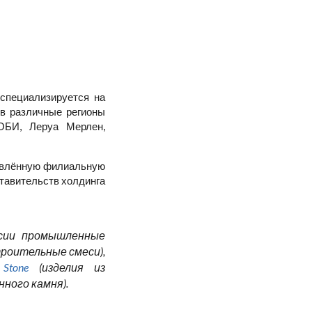
 специализируется на
 в различные регионы
 ОБИ, Леруа Мерлен,
етвлённую филиальную
ставительств холдинга
ссии промышленные
роительные смеси),
Stone
(изделия из
ного камня).