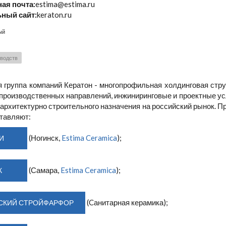
ая почта:
estima@estima.ru
ный сайт:
keraton.ru
ый
зводств
я группа компаний Кератон - многопрофильная холдинговая стр
производственных направлений, инжиниринговые и проектные усл
архитектурно строительного назначения на российский рынок. 
ставляют:
(Ногинск,
Estima Ceramica
);
И
(Самара,
Estima Ceramica
);
К
(Cанитарная керамика);
СКИЙ СТРОЙФАРФОР