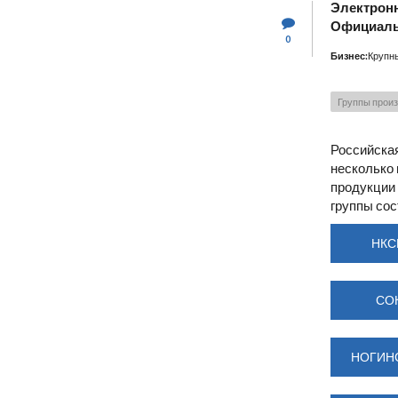
Электронн
Официаль
0
Бизнес:
Крупн
Группы прои
Российска
несколько 
продукции 
группы со
НКС
СО
НОГИН