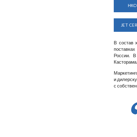
НКС
JET CE
В состав 
поставках
России. В
Касторама
Маркетинг
и дилерску
с собстве