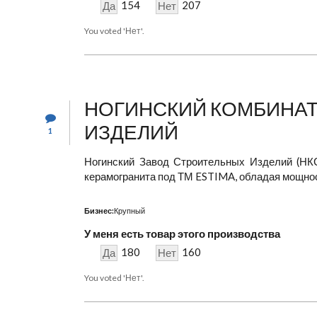
154
207
Да
Нет
You voted 'Нет'.
НОГИНСКИЙ КОМБИНА
ИЗДЕЛИЙ
1
Ногинский Завод Строительных Изделий (НК
керамогранита под ТМ ESTIMA, обладая мощность
Бизнес:
Крупный
У меня есть товар этого производства
180
160
Да
Нет
You voted 'Нет'.