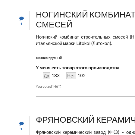
НОГИНСКИЙ КОМБИНА
СМЕСЕЙ
1
Ногинский комбинат строительных смесей (
итальянской марки Litokol (Литокол).
Бизнес:
Крупный
У меня есть товар этого производства
183
102
Да
Нет
You voted 'Нет'.
ФРЯНОВСКИЙ КЕРАМИЧ
1
Фряновский керамический завод (ФКЗ) – одн