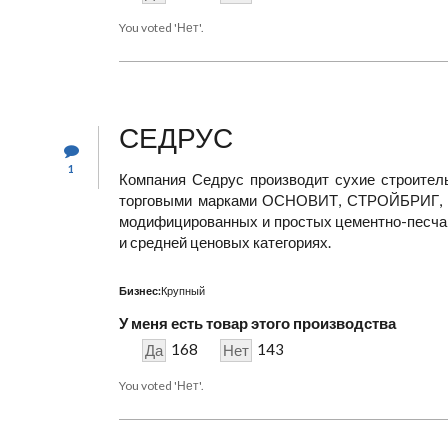
You voted 'Нет'.
СЕДРУС
1
Компания Седрус производит сухие строител
торговыми марками ОСНОВИТ, СТРОЙБРИГ, 
модифицированных и простых цементно-песча
и средней ценовых категориях.
Бизнес:
Крупный
У меня есть товар этого производства
168
143
Да
Нет
You voted 'Нет'.