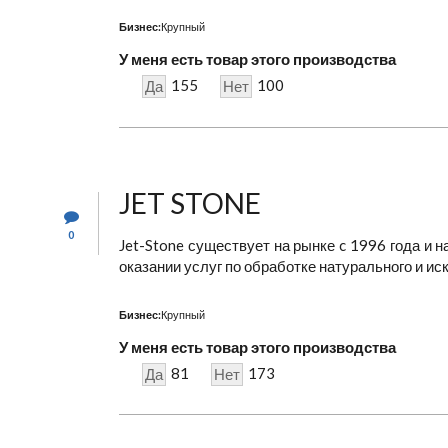
Бизнес:
Крупный
У меня есть товар этого производства
155
100
Да
Нет
JET STONE
0
Jet-Stone существует на рынке c 1996 года и
оказании услуг по обработке натурального и ис
Бизнес:
Крупный
У меня есть товар этого производства
81
173
Да
Нет