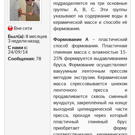
подразделяется на три основные
группы: А, В, С. Эти группы
указывают на содержание воды в
керамической массе и способе её
Вне сети
формования.
Был(а):
8 месяцев
Формование А
– пластический
3 недели назад
способ формования. Пластичная
С нами с:
24/09/14
глиняная масса с влажностью 15-
25% формируется выдавливанием
Сообщения:
78
бруса. Формование осуществляют
вакуумным ленточным прессом
методом экструзии. Керамическая
масса спрессовывается шнеком
ленточного пресса и
продавливается сквозь сменный
мундштук, закреплённый на конце
выходной цилиндрической части
пресса, проходя через который
пластичный глиняный брус
приобретает форму
соответствующего керамического