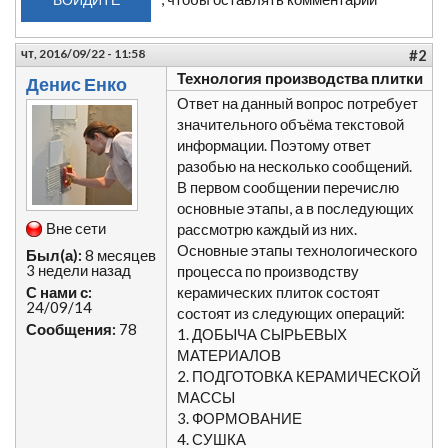
чт, 2016/09/22 - 11:58
#2
Технология производства плитки
Денис Енко
Ответ на данный вопрос потребует
значительного объёма текстовой
информации. Поэтому ответ
разобью на несколько сообщений.
В первом сообщении перечислю
основные этапы, а в последующих
Вне сети
рассмотрю каждый из них.
Основные этапы технологического
Был(а):
8 месяцев
3 недели назад
процесса по производству
С нами с:
керамических плиток состоят
24/09/14
состоят из следующих операций:
Сообщения:
78
1. ДОБЫЧА СЫРЬЕВЫХ
МАТЕРИАЛОВ
2. ПОДГОТОВКА КЕРАМИЧЕСКОЙ
МАССЫ
3. ФОРМОВАНИЕ
4. СУШКА