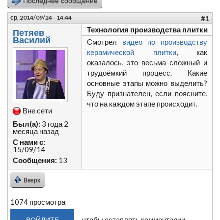
Последнее сообщение
ср, 2014/09/24 - 14:44
#1
Технология производства плитки
Петяев
Василий
Смотрел
видео по производству
керамической плитки
, как
оказалось, это весьма сложный и
трудоёмкий процесс. Какие
основные этапы можно выделить?
Буду признателен, если поясните,
что на каждом этапе происходит.
Вне сети
Был(а):
3 года 2
месяца назад
С нами с:
15/09/14
Сообщения:
13
Вверх
1074 просмотра
, чтобы оставлять комментарии
ВОЙДИТЕ