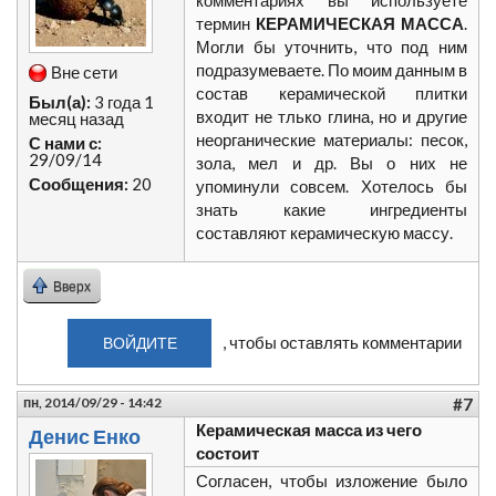
комментариях вы используете
термин
КЕРАМИЧЕСКАЯ МАССА
.
Могли бы уточнить, что под ним
подразумеваете. По моим данным в
Вне сети
состав керамической плитки
Был(а):
3 года 1
входит не тлько глина, но и другие
месяц назад
неорганические материалы: песок,
С нами с:
29/09/14
зола, мел и др. Вы о них не
Сообщения:
20
упоминули совсем. Хотелось бы
знать какие ингредиенты
составляют керамическую массу.
Вверх
, чтобы оставлять комментарии
ВОЙДИТЕ
пн, 2014/09/29 - 14:42
#7
Керамическая масса из чего
Денис Енко
состоит
Согласен, чтобы изложение было