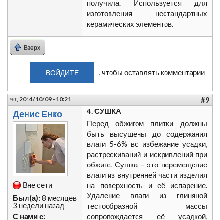
получила. Используется для
изготовления нестандартных
керамических элементов.
Вверх
, чтобы оставлять комментарии
ВОЙДИТЕ
чт, 2014/10/09 - 10:21
#9
4. СУШКА
Денис Енко
Перед обжигом плитки должны
быть высушены до содержания
влаги 5-6% во избежание усадки,
растрескиваний и искривлений при
обжиге. Сушка – это перемещение
влаги из внутренней части изделия
Вне сети
на поверхность и её испарение.
Удаление влаги из глиняной
Был(а):
8 месяцев
3 недели назад
тестообразной массы
С нами с:
сопровождается её усадкой,