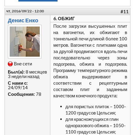
чт, 2016/09/22 - 12:00
#11
6. ОБЖИГ
Денис Енко
После загрузки высушенных плит
на вагонетки, их обжигают в
тоннельной печи длиной более 100
метров. Вагонетки с плитками одна
за другой продвигаются вдоль печи
последовательно через зоны
Вне сети
подогрева, обжига и подогрева.
Программу температурного режима
Был(а):
8 месяцев
3 недели назад
обжига выдерживают в
С нами с:
соответствии с рецептурным
24/09/14
составом плит и заданным
Сообщения:
78
качеством конечного продукта:
для пористых плиток – 1000-
1200 градусов Цельсия;
для красножгущихся глин
одноразового обжига – 1050-
1100 градусов Цельсия;