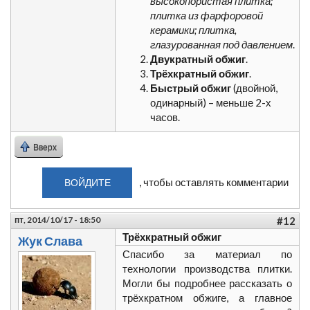
высокопористая плитка;
плитка из фарфоровой
керамики; плитка,
глазурованная под давлением
.
Двукратный обжиг
.
Трёхкратный обжиг
.
Быстрый обжиг
(двойной,
одинарный) – меньше 2-х
часов.
Вверх
, чтобы оставлять комментарии
ВОЙДИТЕ
пт, 2014/10/17 - 18:50
#12
Трёхкратный обжиг
Жук Слава
Спасибо за материал по
технологии производства плитки.
Могли бы подробнее рассказать о
трёхкратном обжиге, а главное