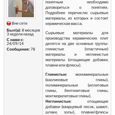
понятным необходимо
договориться о понятиях.
Подробнее перечислю сырьевые
материалы, из которых и состоит
Вне сети
керамическая масса.
Был(а):
8 месяцев
Сырьевые материалы для
3 недели назад
производства керамических плит
С нами с:
24/09/14
делятся на две основные группы:
глинистые (пластичные)
Сообщения:
78
материалы и неглинистые
материалы (отощающие добавки,
плавни или флюсы).
Глинистые
: мономинеральные
(каолиновые глины),
полиминеральные (иллитовые
глины, бентонитовые глины,
монтморилитовые глины).
Неглинистые
: отощающие
добавки (кварцевый песок, шамот,
шлаки, золы), плавни/флюсы