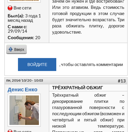
зачем он нужен и где востребован?
Или это атавизм. Ведь стоимость
Вне сети
готовой продукции в этом случае
Был(а):
3 года 1
будет значительно возрастать. Три
месяц назад
раза обжигать плитку, дорогое
С нами с:
29/09/14
удовольствие.
Сообщения:
20
Вверх
, чтобы оставлять комментарии
ВОЙДИТЕ
пн, 2014/10/20 - 10:03
#13
ТРЁХКРАТНЫЙ ОБЖИГ
Денис Енко
Трёхкратный обжиг –
декорирование плитки по
глазурованной поверхности с
последующим обжигом (возможен и
четвёртый и пятый обжиг) при
низкой температуре.
Вне сети