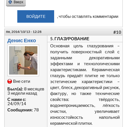
Вверх
, чтобы оставлять комментарии
ВОЙДИТЕ
пн, 2014/10/13 - 12:28
#10
5. ГЛАЗУРОВАНИЕ
Денис Енко
Основная цель глазурования –
получить поверхностный слой с
заданными декоративными
эффектами и технологическими
характеристиками. Керамическая
глазурь придаёт плитке не только
Вне сети
эстетические характеристики –
цвет, блеск, декоративный рисунок,
Был(а):
8 месяцев
3 недели назад
фактуру, но также технические
С нами с:
свойства: твёрдость,
24/09/14
водонепроницаемость, лёгкость
Сообщения:
78
очистки, увеличивает
износостойкость напольной
керамической плитки.