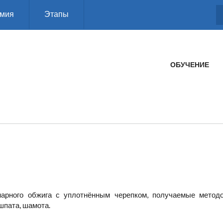
мия
Этапы
ГЛАВНОЕ МЕНЮ
ОБУЧЕНИЕ
нарного обжига с уплотнённым черепком, получаемые метод
 шпата, шамота.