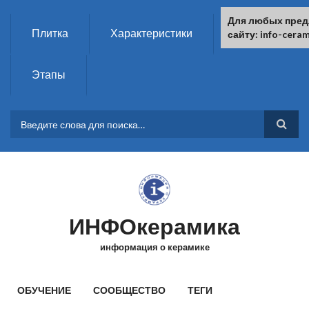
Перейти к основному содержанию
Для любых пред
Плитка
Характеристики
Химия
сайту: info-cera
Этапы
ФОРМА ПОИСКА
ИНФОкерамика
информация о керамике
ГЛАВНОЕ МЕНЮ
ОБУЧЕНИЕ
СООБЩЕСТВО
ТЕГИ