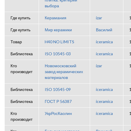
выбора
Где купить
Керамания
izar
Где купить
Мир керамики
Василий
Товар
H40 NO LIMITS
iceramica
Библиотека
ISO 10545-03
iceramica
Кто
Новомосковский
izar
производит
завод керамических
материалов
Библиотека
ISO 10545-09
iceramica
Библиотека
ГОСТ Р 56387
iceramica
Кто
УкрРосКаолин
iceramica
производит