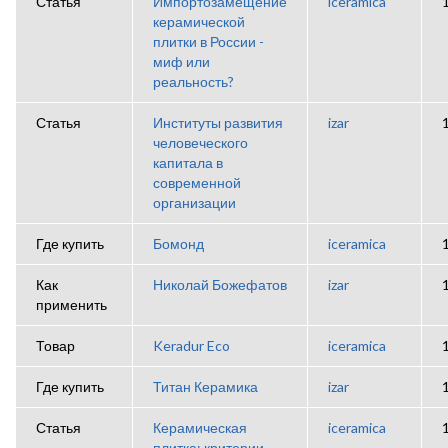
Статья
Импортозамещение
iceramica
керамической
плитки в России -
миф или
реальность?
Статья
Институты развития
izar
человеческого
капитала в
современной
организации
Где купить
Бомонд
iceramica
Как
Николай Божефатов
izar
применить
Товар
Keradur Eco
iceramica
Где купить
Титан Керамика
izar
Статья
Керамическая
iceramica
плитка: критерии