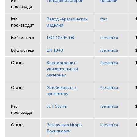
Кто
Гильдия мастеров
Василий
производит
Кто
Завод керамических
izar
производит
изделий
Библиотека
ISO 10545-08
iceramica
Библиотека
EN 1348
iceramica
Статья
Керамогранит –
iceramica
универсальный
материал
Статья
Устойчивость к
iceramica
кракелюру
Кто
JET Stone
iceramica
производит
Статья
Загорулько Игорь
iceramica
Васильевич